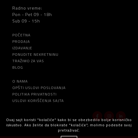
Radno vreme:
Pon - Pet 09 - 18h
Sub 09 - 15h
POČETNA
PRODAJA
IZDAVANJE
PONUDITE NEKRETNINU
TRAŽIMO ZA VAS
BLOG
O NAMA
OPŠTI USLOVI POSLOVANJA
POLITIKA PRIVATNOSTI
USLOVI KORIŠĆENJA SAJTA
Ovaj sajt koristi "kolačiće" kako bi se obezbedilo bolje korisničko
iskustvo. Ako želite da blokirate "kolačiće", molimo podesite svoj
pretraživač.