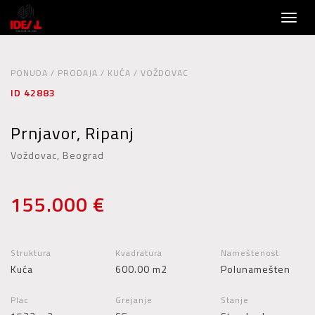
Toggl
naviga
PONUDA / PRODAJA / KUĆA / VOŽDOVAC
ID 42883
Prnjavor, Ripanj
Voždovac, Beograd
155.000 €
Struktura
Kvadratura
Nameštenost
Kuća
600.00 m2
Polunamešten
Plac
Grejanje
Stanje