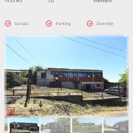
1533 m2
CG
Standard
Garaža
Parking
Dvorište