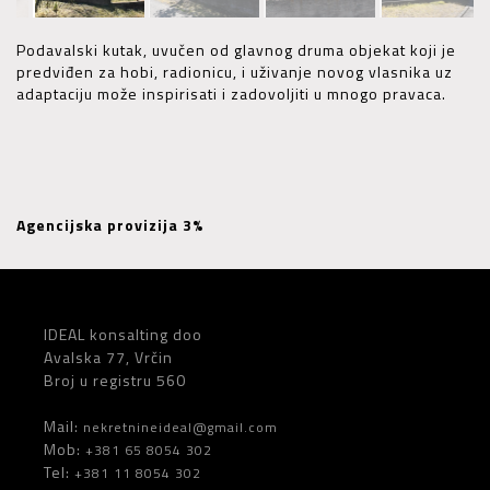
Podavalski kutak, uvučen od glavnog druma objekat koji je
predviđen za hobi, radionicu, i uživanje novog vlasnika uz
adaptaciju može inspirisati i zadovoljiti u mnogo pravaca.
Agencijska provizija 3%
IDEAL konsalting doo
Avalska 77, Vrčin
Broj u registru 560
Mail:
nekretnineideal@gmail.com
Mob:
+381 65 8054 302
Tel:
+381 11 8054 302