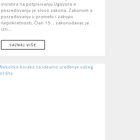
insistira na potpisivanju Ugovora o
posredovanju je slovo zakona. Zakonom o
posredovanju u prometu i zakupu
nepokretnosti, Član 15. , zakonodavac je
izri...
SAZNAJ VIŠE