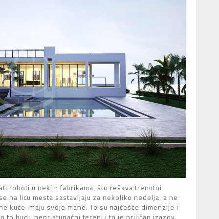
i roboti u nekim fabrikama, što rešava trenutni
 na licu mesta sastavljaju za nekoliko nedelja, a ne
ne kuće imaju svoje mane. To su najčešće dimenzije i
to budu nepristupačni tereni i to je priličan izazov.