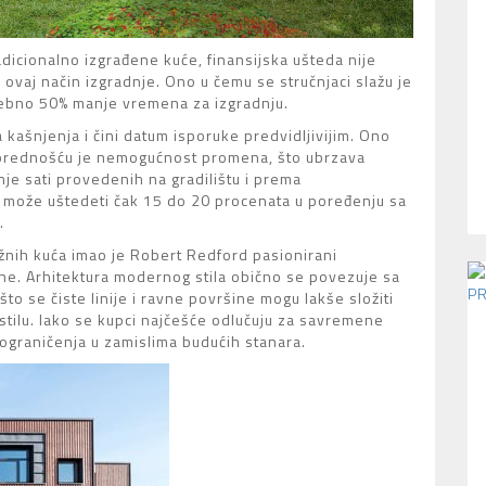
icionalno izgrađene kuće, finansijska ušteda nije
a ovaj način izgradnje. Ono u čemu se stručnjaci slažu je
rebno 50% manje vremena za izgradnju.
 kašnjenja i čini datum isporuke predvidljivijim. Ono
i prednošću je nemogućnost promena, što ubrzava
je sati provedenih na gradilištu i prema
može uštedeti čak 15 do 20 procenata u poređenju sa
.
žnih kuća imao je Robert Redford pasionirani
edine. Arhitektura modernog stila obično se povezuje sa
 se čiste linije i ravne površine mogu lakše složiti
stilu. Iako se kupci najčešće odlučuju za savremene
 ograničenja u zamislima budućih stanara.