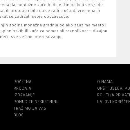
remena da montažne kuće budu način na koji se grade
 ili prototip i bilo da se radi o uštedi vremena ili
kat će zadržati svoje obožavaoce.
ednjih godina monažna gradnja polako zauzima mesto i
planinskih ili kuća za odmor ali raznolikost u dizajnu
rineće sve većem interesovanju.
POČETNA
O NAMA
PRODAJA
OPŠTI USLOVI P
IZDAVANJE
POLITIKA PRIVA
PONUDITE NEKRETNINU
USLOVI KORIŠĆE
TRAŽIMO ZA VAS
BLOG