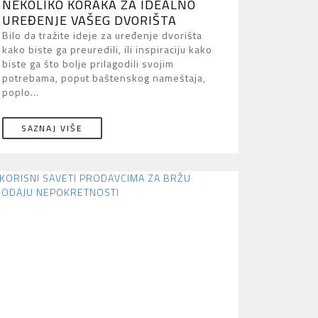
NEKOLIKO KORAKA ZA IDEALNO
UREĐENJE VAŠEG DVORIŠTA
Bilo da tražite ideje za uređenje dvorišta
kako biste ga preuredili, ili inspiraciju kako
biste ga što bolje prilagodili svojim
potrebama, poput baštenskog nameštaja,
poplo...
SAZNAJ VIŠE