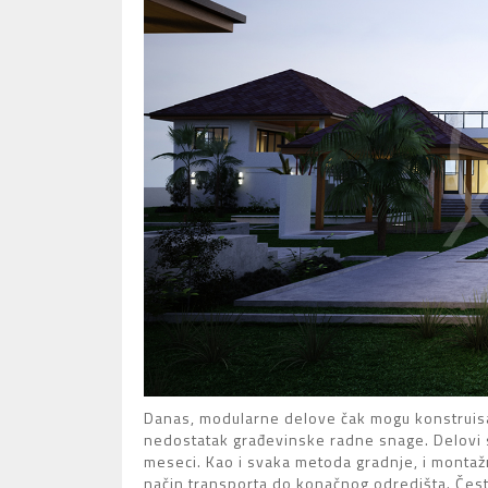
Danas, modularne delove čak mogu konstruisat
nedostatak građevinske radne snage. Delovi se
meseci. Kao i svaka metoda gradnje, i montaž
način transporta do konačnog odredišta. Često 