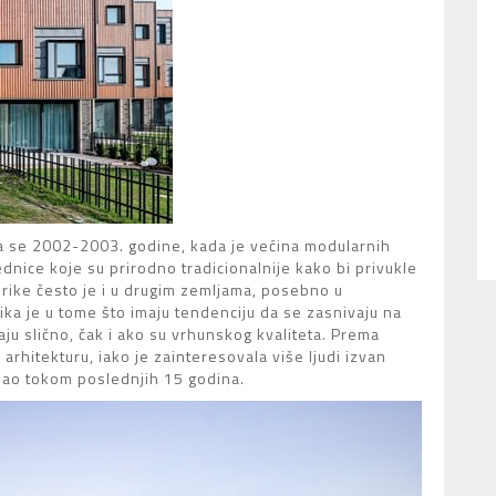
a se 2002-2003. godine, kada je većina modularnih
dnice koje su prirodno tradicionalnije kako bi privukle
ike često je i u drugim zemljama, posebno u
ika je u tome što imaju tendenciju da se zasnivaju na
aju slično, čak i ako su vrhunskog kvaliteta. Prema
rhitekturu, iako je zainteresovala više ljudi izvan
jšao tokom poslednjih 15 godina.