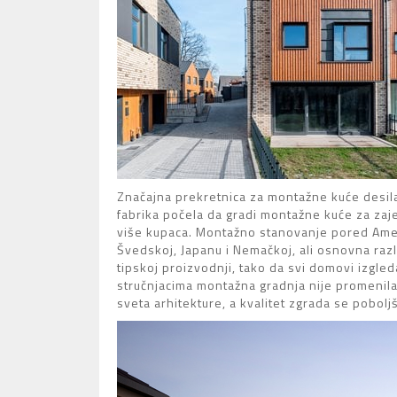
Značajna prekretnica za montažne kuće desil
fabrika počela da gradi montažne kuće za zaje
više kupaca. Montažno stanovanje pored Amer
Švedskoj, Japanu i Nemačkoj, ali osnovna razl
tipskoj proizvodnji, tako da svi domovi izgled
stručnjacima montažna gradnja nije promenila a
sveta arhitekture, a kvalitet zgrada se pobol