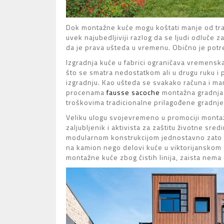
Dok montažne kuće mogu koštati manje od trad
uvek najubedljiviji razlog da se ljudi odluče z
da je prava ušteda u vremenu. Obično je pot
Izgradnja kuće u fabrici ograničava vremenska
što se smatra nedostatkom ali u drugu ruku 
izgradnju. Kao ušteda se svakako računa i man
procenama
fausse sacoche
montažna gradnja 
troškovima tradicionalne prilagođene gradnje
Veliku ulogu svojevremeno u promociji monta
zaljubljenik i aktivista za zaštitu životne sr
modularnom konstrukcijom jednostavno zato što
na kamion nego delovi kuće u viktorijanskom 
montažne kuće zbog čistih linija, zaista nema