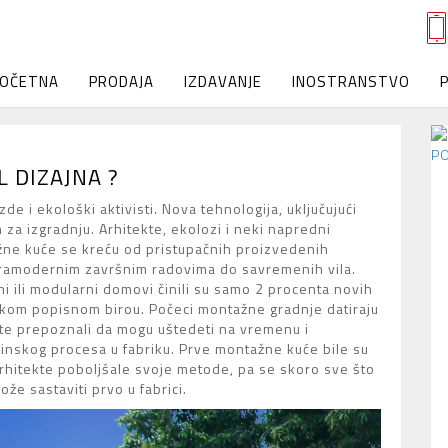
OČETNA
PRODAJA
IZDAVANJE
INOSTRANSTVO
 DIZAJNA ?
zde i ekološki aktivisti. Nova tehnologija, uključujući
m za izgradnju. Arhitekte, ekolozi i neki napredni
ažne kuće se kreću od pristupačnih proizvedenih
tramodernim završnim radovima do savremenih vila.
 ili modularni domovi činili su samo 2 procenta novih
čkom popisnom birou. Počeci montažne gradnje datiraju
ekte prepoznali da mogu uštedeti na vremenu i
nskog procesa u fabriku. Prve montažne kuće bile su
arhitekte poboljšale svoje metode, pa se skoro sve što
že sastaviti prvo u fabrici.