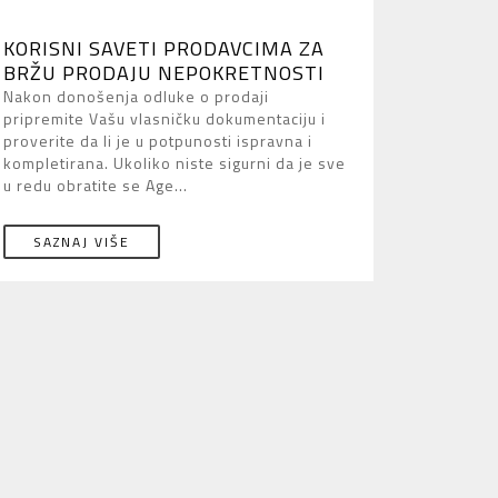
KORISNI SAVETI PRODAVCIMA ZA
BRŽU PRODAJU NEPOKRETNOSTI
Nakon donošenja odluke o prodaji
pripremite Vašu vlasničku dokumentaciju i
proverite da li je u potpunosti ispravna i
kompletirana. Ukoliko niste sigurni da je sve
u redu obratite se Age...
SAZNAJ VIŠE