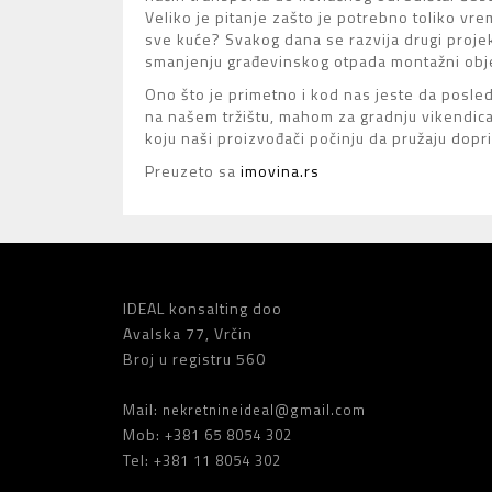
Veliko je pitanje zašto je potrebno toliko v
sve kuće? Svakog dana se razvija drugi projekat
smanjenju građevinskog otpada montažni obje
Ono što je primetno i kod nas jeste da posl
na našem tržištu, mahom za gradnju vikendica, 
koju naši proizvođači počinju da pružaju dop
Preuzeto sa
imovina.rs
IDEAL konsalting doo
Avalska 77, Vrčin
Broj u registru 560
Mail:
nekretnineideal@gmail.com
Mob:
+381 65 8054 302
Tel:
+381 11 8054 302