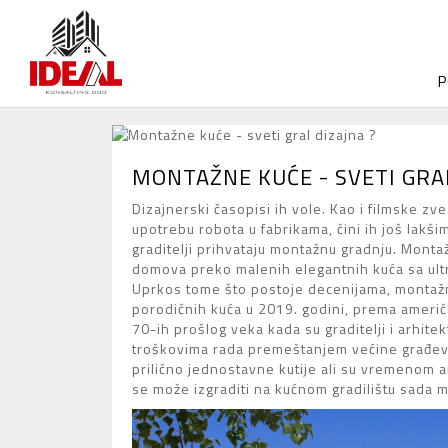
P
MONTAŽNE KUĆE - SVETI GRAL
Dizajnerski časopisi ih vole. Kao i filmske zve
upotrebu robota u fabrikama, čini ih još lakši
graditelji prihvataju montažnu gradnju. Mont
domova preko malenih elegantnih kuća sa ul
Uprkos tome što postoje decenijama, montažni
porodičnih kuća u 2019. godini, prema ameri
70-ih prošlog veka kada su graditelji i arhit
troškovima rada premeštanjem većine građevi
prilično jednostavne kutije ali su vremenom 
se može izgraditi na kućnom gradilištu sada mo